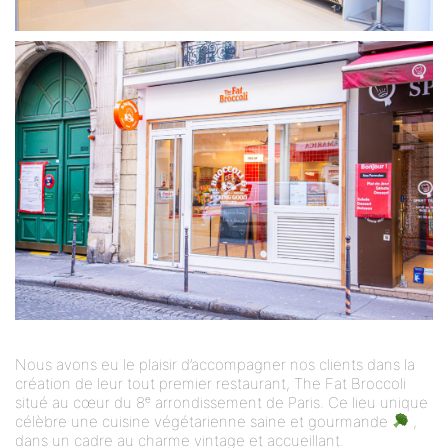
Nous avons eu le plaisir d’accompagner nos clients dans la
création de leur tout premier restaurant,
The Fat Broccoli
situé au cœur du 8ᵉ arrondissement de Paris. Ce lieu unique
célèbre une cuisine végétarienne saine et gourmande
,
dans un cadre au charme vintage et accueillant.